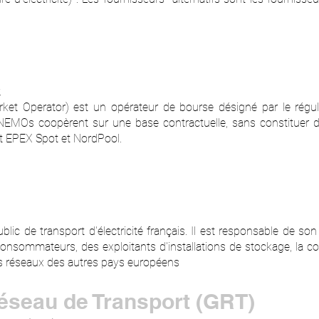
.
et Operator) est un opérateur de bourse désigné par le régul
NEMOs coopèrent sur une base contractuelle, sans constituer 
nt EPEX Spot et NordPool.
ublic de transport d'électricité français. Il est responsable de s
nsommateurs, des exploitants d'installations de stockage, la c
les réseaux des autres pays européens
éseau de Transport (GRT)