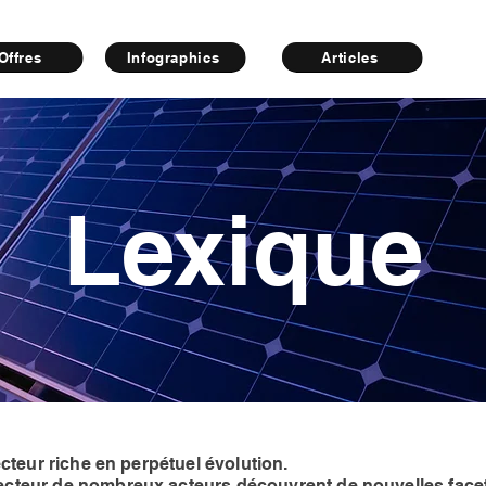
Offres
Infographics
Articles
Lexique
ecteur riche en perpétuel évolution.
ecteur de nombreux acteurs découvrent de nouvelles face