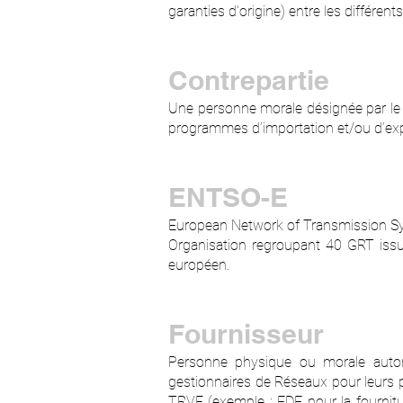
garanties d'origine) entre les différe
Contrepartie
Une personne morale désignée par le 
programmes d’importation et/ou d’exp
ENTSO-E
European Network of Transmission Sys
Organisation regroupant 40 GRT issu
européen.
Fournisseur
Personne physique ou morale autori
gestionnaires de Réseaux pour leurs p
TRVE (exemple : EDF pour la fournitur