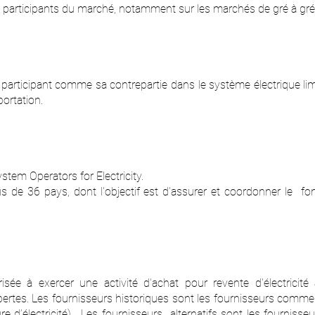
nts participants du marché, notamment sur les marchés de gré à gr
participant comme sa contrepartie dans le système électrique lim
ortation.
tem Operators for Electricity.
s de 36 pays, dont l'objectif est d'assurer et coordonner le f
sée à exercer une activité d'achat pour revente d'électrici
ertes. Les fournisseurs historiques sont les fournisseurs commer
e d’électricité) . Les fournisseurs alternatifs sont les fourniss