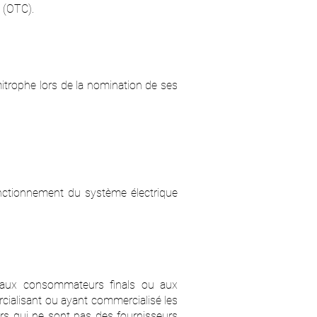
é (OTC).
itrophe lors de la nomination de ses
onctionnement du système électrique
té aux consommateurs finals ou aux
cialisant ou ayant commercialisé les
eurs qui ne sont pas des fournisseurs