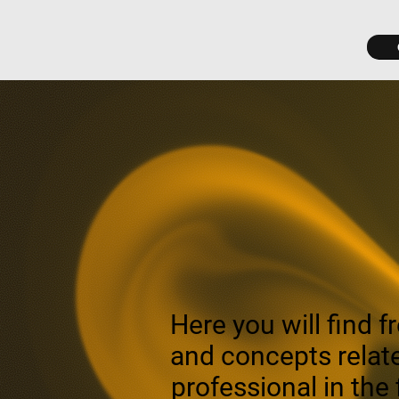
Here you will find f
and concepts relate
professional in the 