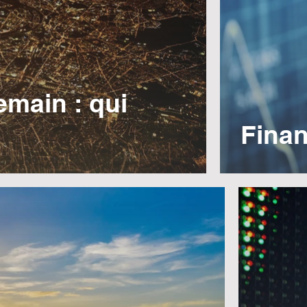
emain : qui
Finan