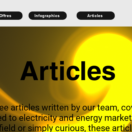
Offres
Infographics
Articles
Articles
ree articles written by our team, c
d to electricity and energy marke
field or simply curious, these arti