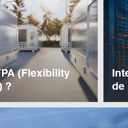
A (Flexibility
Int
) ?
de 