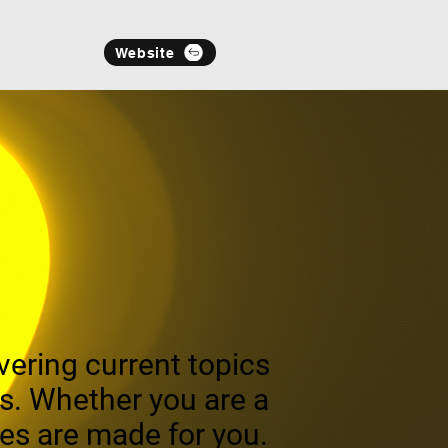
Website
overing current topics
ts. Whether you are a
cles are made for you.