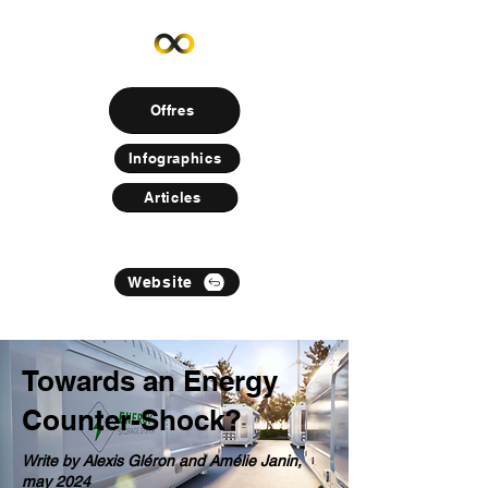
Offres
Infographics
Articles
Website
Towards an Energy
Counter-Shock?
Write by Alexis Gléron and Amélie Janin,
may 2024