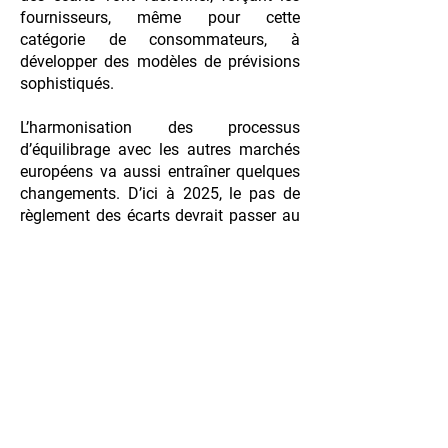
fournisseurs, même pour cette
catégorie de consommateurs, à
développer des modèles de prévisions
sophistiqués.
L’harmonisation des processus
d’équilibrage avec les autres marchés
européens va aussi entraîner quelques
changements. D’ici à 2025, le pas de
règlement des écarts devrait passer au
pas quart-horaire, demandant donc des
prévisions à une granularité quart-
horaire au lieu de semi-horaire. Les
dynamiques du prix de l’écart
pourraient évoluer elles aussi, alors que
les réserves servant à assurer l'équilibre
du système électrique en temps réel
sont organisées à une échelle de plus
en plus européenne (région CWE). Ainsi,
le prix de l’écart français pourrait tendre