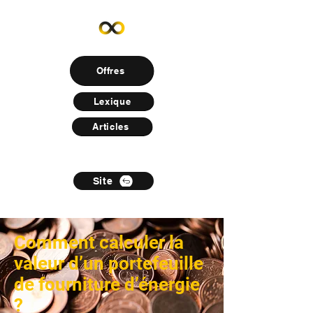
Offres
Lexique
Articles
Site
Comment calculer la
valeur d’un portefeuille
de fourniture d’énergie
?