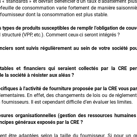
s « standards » et devrait bénéficier d’un taux d’abattement plu
efeuille de consommation varie fortement de manière saisonnièr
 fournisseur dont la consommation est plus stable.
s types de produits susceptibles de remplir l’obligation de couv
structuré (VPP, etc.). Comment ceux-ci seront intégrés ?
nciers sont suivis régulièrement au sein de votre société pou
bles et financiers qui seraient collectés par la CRE perm
e la société à résister aux aléas ?
cifiques à l'activité de fourniture proposée par la CRE vous par
églementaires. En effet, des changements de lois ou de réglemen
 fournisseurs. Il est cependant difficile d’en évaluer les limites.
sures organisationnelles (gestion des ressources humaines
incipes généraux exposés par la CRE ?
nt être adaptées selon la taille du fournisseur. Si pour un g