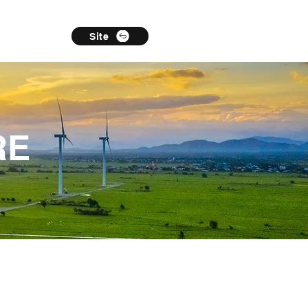
Site
RE