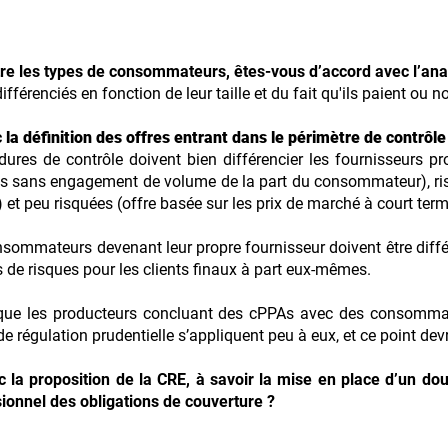
entre les types de consommateurs, êtes-vous d’accord avec l’ana
férenciés en fonction de leur taille et du fait qu'ils paient ou no
 la définition des offres entrant dans le périmètre de contrôl
ures de contrôle doivent bien différencier les fournisseurs pr
nées sans engagement de volume de la part du consommateur), ri
t peu risquées (offre basée sur les prix de marché à court term
sommateurs devenant leur propre fournisseur doivent être diffé
s de risques pour les clients finaux à part eux-mêmes.
r que les producteurs concluant des cPPAs avec des consomma
e régulation prudentielle s’appliquent peu à eux, et ce point devra
 la proposition de la CRE, à savoir la mise en place d’un doub
sionnel des obligations de couverture ?