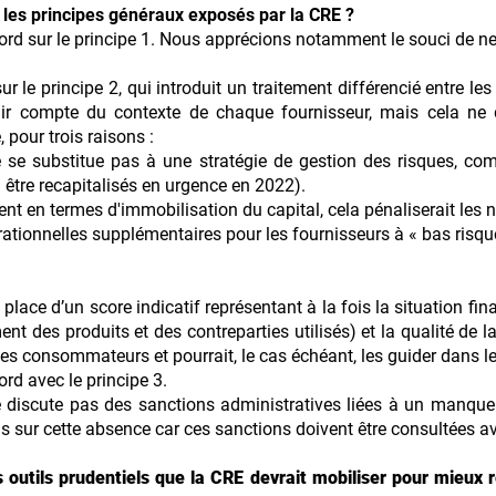
c les principes généraux exposés par la CRE ?
 sur le principe 1. Nous apprécions notamment le souci de ne pa
le principe 2, qui introduit un traitement différencié entre les
nir compte du contexte de chaque fournisseur, mais cela ne 
, pour trois raisons :
 se substitue pas à une stratégie de gestion des risques, co
dû être recapitalisés en urgence en 2022).
t en termes d'immobilisation du capital, cela pénaliserait les 
érationnelles supplémentaires pour les fournisseurs à « bas risqu
lace d’un score indicatif représentant à la fois la situation fin
t des produits et des contreparties utilisés) et la qualité de l
 les consommateurs et pourrait, le cas échéant, les guider dans le
d avec le principe 3.
 discute pas des sanctions administratives liées à un manque
s sur cette absence car ces sanctions doivent être consultées av
s outils prudentiels que la CRE devrait mobiliser pour mieux