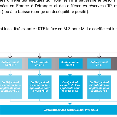
 différentes énergies qui vont servir à satisfaire le besoin 
tivées en France, à l’étranger, et des différentes réserves (RR
) ou à la baisse (corrige un déséquilibre positif).
nt k est fixé ex-ante : RTE le fixe en M-3 pour M. Le coefficient k 