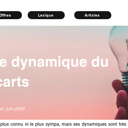
Offres
Lexique
Articles
le dynamique du
carts
on, juin 2024
é le plus connu ni le plus sympa, mais ses dynamiques sont trè