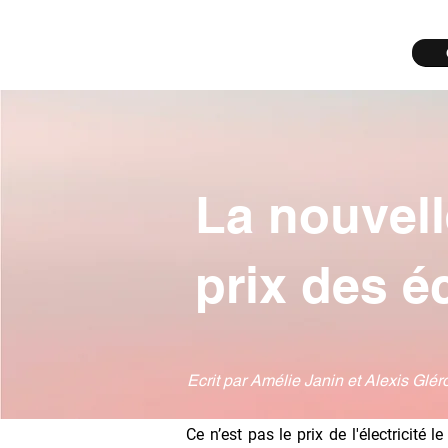
La nouvel
prix des é
Ecrit par Amélie Janin et Alexis Glér
Ce n’est pas le prix de l'électricit